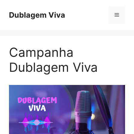
Skip
to
Dublagem Viva
Menu
content
Campanha
Dublagem Viva